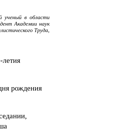
й ученый в области
идент Академии наук
истического Труда,
-летия
дня рождения
седании,
ша