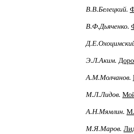
В.В.Белецкий.
Ф
В.Ф.Дьяченко.
Д.Е.Охоцимский
Э.Л.Аким.
Доро
А.М.Молчанов.
М.Л.Лидов.
Мой
А.Н.Мямлин.
М.
М.Я.Маров.
Ли