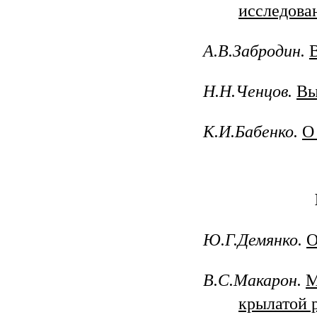
исследова
А.В.Забродин.
Н.Н.Ченцов.
Вы
К.И.Бабенко.
О
Ю.Г.Демянко.
О
В.С.Макарон.
М
крылатой 