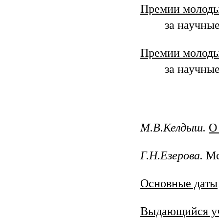
Премии молоды
за научные
Премии молод
за научные
М.В.Келдыш.
О
Г.Н.Езерова.
Мс
Основные даты
Выдающийся у