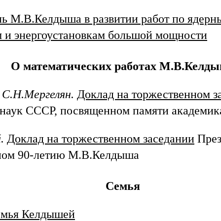
ль М.В.Келдыша в развитии работ по ядер
м и энергоустановкам большой мощности
О математических работах М.В.Келд
 С.Н.Мергелян.
Доклад на торжественном з
наук СССР, посвященном памяти академи
.
Доклад на торжественном заседании
През
ом 90-летию М.В.Келдыша
Семья
мья Келдышей