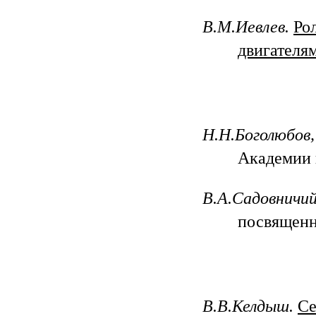
В.М.Иевлев.
Ро
двигателя
Н.Н.Боголюбов,
Академии 
В.А.Садовничий
посвященн
В.В.Келдыш.
Се