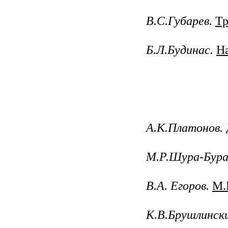
В.С.Губарев.
Тр
Б.Л.Будинас.
Н
А.К.Платонов.
М.Р.Шура-Бура
В.А. Егоров.
М.
К.В.Брушлински