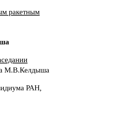
ным ракетным
ыша
аседании
ка М.В.Келдыша
идиума РАН,