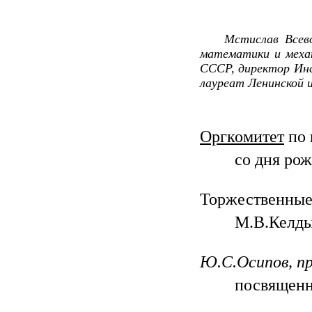
Мстислав Всев
математики и механ
СССР, директор Ин
лауреат Ленинской 
Оргкомитет
по 
со дня ро
Торжественные
М.В.Келд
Ю.С.Осипов, п
посвященн