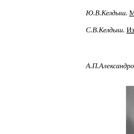
Ю.В.Келдыш.
М
C.В.Келдыш.
Из
А.П.Александро