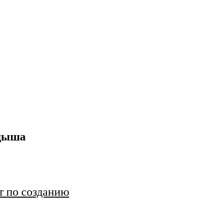
лдыша
т по созданию