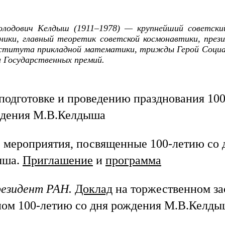
олодович Келдыш (1911–1978) — крупнейший советски
ики, главный теоретик советской космонавтики, през
ститута прикладной математики, трижды Герой Социал
и Государственных премий.
подготовке и проведению празднования 100
ждения М.В.Келдыша
 мероприятия, посвященные 100-летию со 
ыша.
Приглашение
и
программа
резидент РАН.
Доклад
на торжественном за
ом 100-летию со дня рождения М.В.Келды